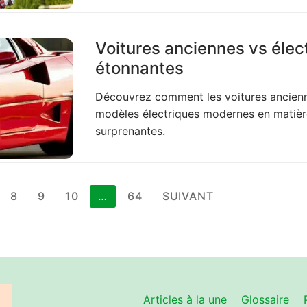
Voitures anciennes vs élec
étonnantes
Découvrez comment les voitures ancienn
modèles électriques modernes en matièr
surprenantes.
8
9
10
…
64
SUIVANT
Articles à la une
Glossaire