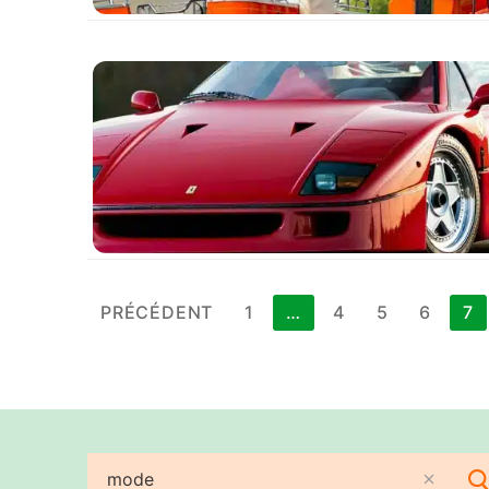
Pagination
PRÉCÉDENT
1
…
4
5
6
7
des
publications