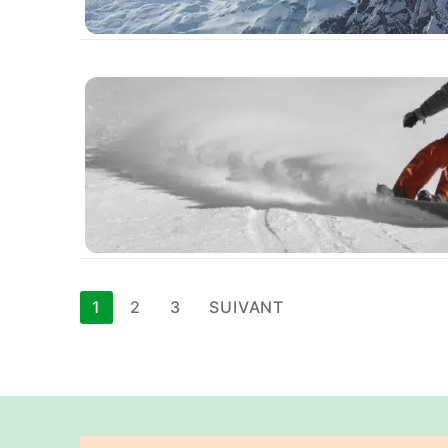
Pagination
1
2
3
SUIVANT
des
publications