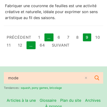
Fabriquer une couronne de feuilles est une activité
créative et naturelle, idéale pour exprimer son sens
artistique au fil des saisons.
Pagination
PRÉCÉDENT
1
…
6
7
8
9
10
des
11
12
…
64
SUIVANT
publications
Rechercher
:
Tendances :
squash
,
pony games
,
bricolage
Articles à la une
Glossaire
Plan du site
Archives
À propos