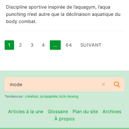
Discipline sportive inspirée de l’aquagym, l’aqua
punching n’est autre que la déclinaison aquatique du
body combat.
Pagination
1
2
3
4
…
64
SUIVANT
des
publications
Rechercher
:
Tendances :
création
,
scripophile
,
kick-boxing
Articles à la une
Glossaire
Plan du site
Archives
À propos