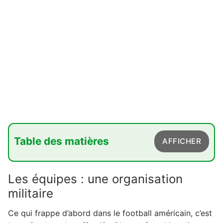
Table des matières
AFFICHER
1. Les équipes : une organisation militaire
Les équipes : une organisation
1.1. Onze contre onze sur le terrain
militaire
1.2. Les spécialistes, ces athlètes de l'ombre
Ce qui frappe d’abord dans le football américain, c’est
2. Le terrain : un échiquier de cent yards