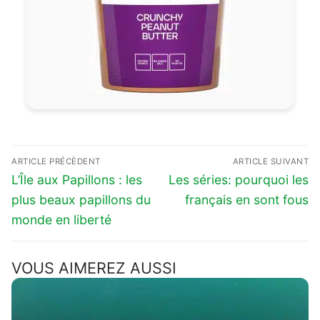
Navigation
ARTICLE PRÉCÈDENT
ARTICLE SUIVANT
de
Previous
Next
L’Île aux Papillons : les
Les séries: pourquoi les
l’article
post:
post:
plus beaux papillons du
français en sont fous
monde en liberté
VOUS AIMEREZ AUSSI