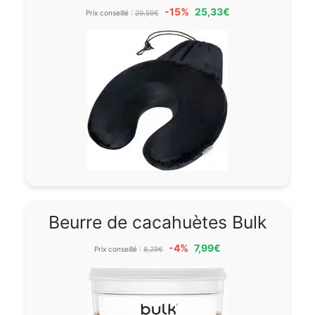
-15%
25,33€
Prix conseillé :
29,59€
Beurre de cacahuètes Bulk
-4%
7,99€
Prix conseillé :
8,29€