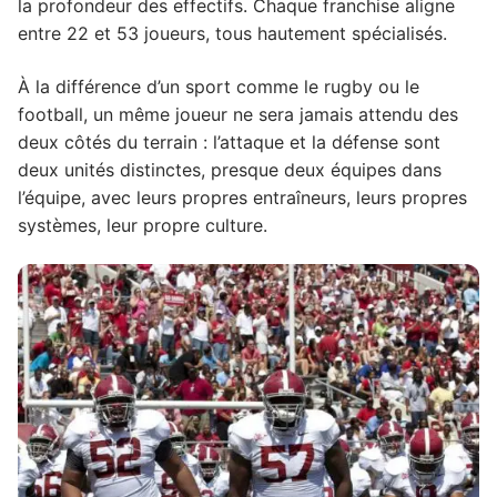
la profondeur des effectifs. Chaque franchise aligne
entre 22 et 53 joueurs, tous hautement spécialisés.
3. Déroulement d'un match : le temps comme
arme tactique
À la différence d’un sport comme le rugby ou le
4. L'attaque et la défense : un duel de cerveaux
football, un même joueur ne sera jamais attendu des
4.1. L'attaque : conquérir le terrain mètre par
deux côtés du terrain : l’attaque et la défense sont
mètre
deux unités distinctes, presque deux équipes dans
l’équipe, avec leurs propres entraîneurs, leurs propres
4.2. La défense : l'art de lire et d'anticiper
systèmes, leur propre culture.
5. Le jeu au pied : bien plus qu'un simple détail
5.1. L'engagement et le dégagement
5.2. La transformation : jouer les
prolongateurs
6. Le système de points : comprendre le
tableau d'affichage