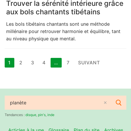
Trouver la sérénité intérieure grâce
aux bols chantants tibétains
Les bols tibétains chantants sont une méthode
millénaire pour retrouver harmonie et équilibre, tant
au niveau physique que mental.
Pagination
1
2
3
4
…
7
SUIVANT
des
publications
Rechercher
:
Tendances :
disque
,
pin's
,
inde
Articles à la une
Glossaire
Plan du site
Archives