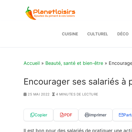
Aller
au
contenu
CUISINE
CULTUREL
DÉCO
Accueil
»
Beauté, santé et bien-être
» Encourager
Encourager ses salariés à 
25 MAI 2022
4 MINUTES DE LECTURE
Copier
PDF
Imprimer
Part
Il est bon pour des salariés de pratiquer une act