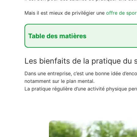
Mais il est mieux de privilégier une
offre de spor
Table des matières
1. Les bienfaits de la pratique du sport pou
Les bienfaits de la pratique du
2. Pratique régulière du sport par les salari
3. L'offre de sport proposée aux salariés
Dans une entreprise, c’est une bonne idée d’enco
notamment sur le plan mental.
La pratique régulière d’une activité physique per