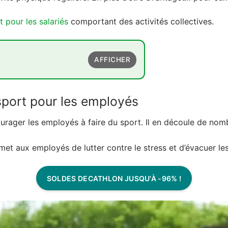
t pour les salariés
comportant des activités collectives.
AFFICHER
r les employés
 sport pour les employés
és : les avantages pour l'entreprise
urager les employés à faire du sport. Il en découle de nom
met aux employés de lutter contre le stress et d’évacuer les 
SOLDES DECATHLON JUSQU'À -96% !