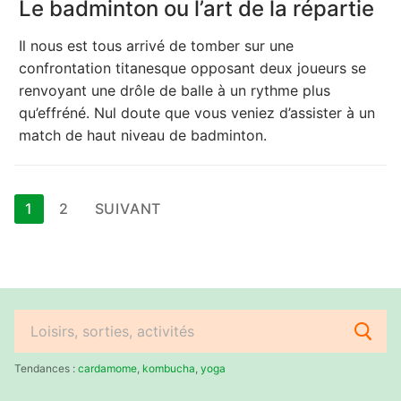
Le badminton ou l’art de la répartie
Il nous est tous arrivé de tomber sur une
confrontation titanesque opposant deux joueurs se
renvoyant une drôle de balle à un rythme plus
qu’effréné. Nul doute que vous veniez d’assister à un
match de haut niveau de badminton.
Pagination
1
2
SUIVANT
des
publications
Rechercher
:
Tendances :
cardamome
,
kombucha
,
yoga