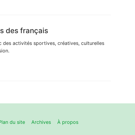
s des français
c des activités sportives, créatives, culturelles
sion.
Plan du site
Archives
À propos