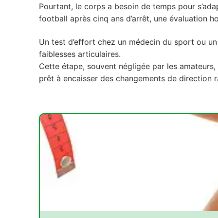
Pourtant, le corps a besoin de temps pour s’ada
2.2. Investir dans un équipement adapté
football après cinq ans d’arrêt, une évaluation 
3. Écouter les signaux de son corps
Un test d’effort chez un médecin du sport ou un
3.1. Savoir dire stop face à la douleur
faiblesses articulaires.
3.2. Sanctuariser le sommeil et la récupéra
Cette étape, souvent négligée par les amateurs, e
prêt à encaisser des changements de direction 