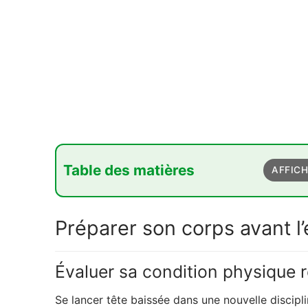
Table des matières
AFFIC
1. Préparer son corps avant l'effort
Préparer son corps avant l’
1.1. Évaluer sa condition physique réelle
1.2. L'art de l'échauffement progressif
Évaluer sa condition physique r
2. Maîtriser son environnement de jeu
Se lancer tête baissée dans une nouvelle disciplin
2.1. Connaître et respecter les règles