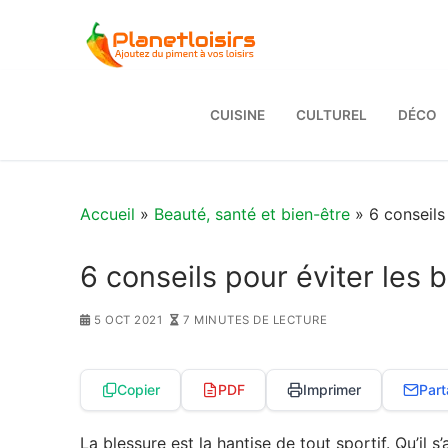
Aller
au
contenu
CUISINE
CULTUREL
DÉCO
Accueil
»
Beauté, santé et bien-être
» 6 conseils 
6 conseils pour éviter les 
5 OCT 2021
7 MINUTES DE LECTURE
Copier
PDF
Imprimer
Part
La blessure est la hantise de tout sportif. Qu’il 