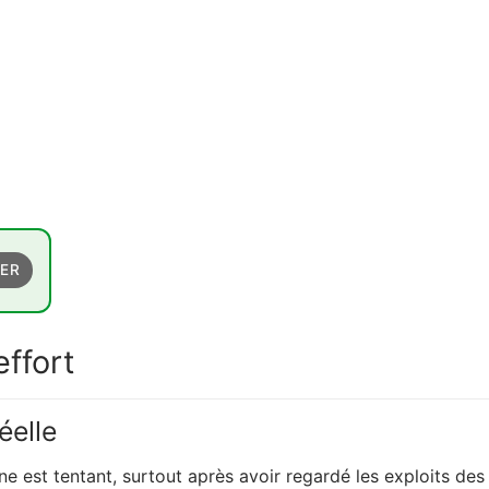
HER
effort
éelle
e est tentant, surtout après avoir regardé les exploits des a