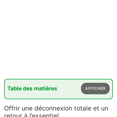
Table des matières
AFFICHER
1. Offrir une déconnexion totale et un retour à
Offrir une déconnexion totale et un
l'essentiel
retour à l’essentiel
2. Partager un fragment d'histoire et de science