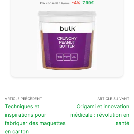
-4%
7,99€
Prix conseillé :
8,29€
Navigation
ARTICLE PRÉCÈDENT
ARTICLE SUIVANT
de
Previous
Next
Techniques et
Origami et innovation
l’article
post:
post:
inspirations pour
médicale : révolution en
fabriquer des maquettes
santé
en carton