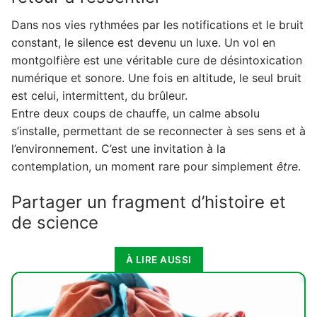
Dans nos vies rythmées par les notifications et le bruit
2.1. Un héritage de plus de deux siècles
constant, le silence est devenu un luxe. Un vol en
2.2. Une leçon de physique à ciel ouvert
montgolfière est une véritable cure de désintoxication
3. Révéler la beauté cachée des paysages
numérique et sonore. Une fois en altitude, le seul bruit
est celui, intermittent, du brûleur.
3.1. La magie des lumières matinales et
Entre deux coups de chauffe, un calme absolu
vespérales
s’installe, permettant de se reconnecter à ses sens et à
3.2. Une géographie qui se dessine sous vos
l’environnement. C’est une invitation à la
yeux
contemplation, un moment rare pour simplement
être
.
4. Une expérience humaine et conviviale
Partager un fragment d’histoire et
4.1. Le rituel de la préparation
de science
4.2. Le toast des aéronautes, une tradition
séculaire
À LIRE AUSSI
5. Un cadeau sur mesure et accessible