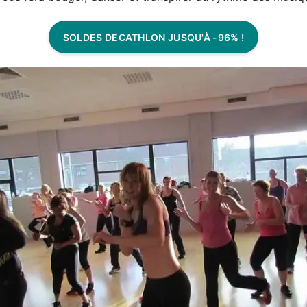
SOLDES DECATHLON JUSQU'À -96% !