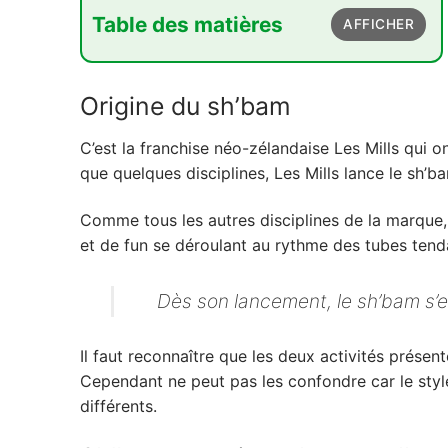
Table des matières
AFFICHER
1. Origine du sh'bam
Origine du sh’bam
2. Sh'bam : serait-ce la nouvelle zumba ?
3. Pourquoi vous allez aimer le sh'bam ?
C’est la franchise néo-zélandaise Les Mills qu
que quelques disciplines, Les Mills lance le sh’b
4. Qui peut pratiquer le sh'bam ?
5. Où pratiquer le sh'bam ?
Comme tous les autres disciplines de la marque,
et de fun se déroulant au rythme des tubes tend
6. Les équipements à prévoir
Dès son lancement, le sh’bam s’e
Il faut reconnaître que les deux activités prése
Cependant ne peut pas les confondre car le sty
différents.