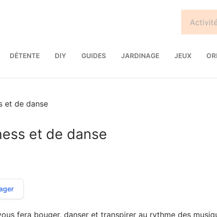
DÉTENTE
DIY
GUIDES
JARDINAGE
JEUX
OR
s et de danse
ness et de danse
ager
 vous fera bouger, danser et transpirer au rythme des musiq