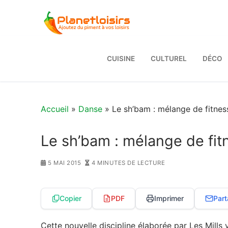
Aller
au
contenu
CUISINE
CULTUREL
DÉCO
Accueil
»
Danse
» Le sh’bam : mélange de fitnes
Le sh’bam : mélange de fit
5 MAI 2015
4 MINUTES DE LECTURE
Copier
PDF
Imprimer
Part
Cette nouvelle discipline élaborée par Les Mills