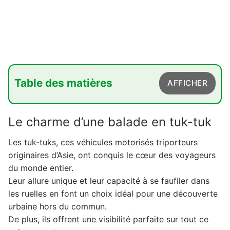
Table des matières
AFFICHER
1. Le charme d'une balade en tuk-tuk
Le charme d’une balade en tuk-tuk
2. Une immersion dans les quartiers historiques
Les tuk-tuks, ces véhicules motorisés triporteurs
3. Découverte des monuments emblématiques
originaires d’Asie, ont conquis le cœur des voyageurs
4. Anécdotes surprenantes à chaque arrêt
du monde entier.
Leur allure unique et leur capacité à se faufiler dans
5. Personnaliser sa visite guidée
les ruelles en font un choix idéal pour une découverte
6. Un circuit adapté aux familles
urbaine hors du commun.
De plus, ils offrent une visibilité parfaite sur tout ce
7. S'émerveiller devant des lieux insolites