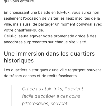
qui vous entoure.
8. Adopter un mode de vie écoresponsable
En choisissant une balade en tuk-tuk, vous aurez non
9. Optimiser son séjour en mixant les
expériences
seulement l’occasion de visiter les lieux insolites de la
ville, mais aussi de partager un moment convivial avec
10. Rencontre avec des artisans locaux
votre chauffeur-guide.
11. Dernières recommandations pour une
Celui-ci saura égayer votre promenade grâce à des
expérience réussie
anecdotes surprenantes sur chaque site visité.
12. Apprécier l'instant présent
Une immersion dans les quartiers
historiques
Les quartiers historiques d’une ville regorgent souvent
de trésors cachés et de récits fascinants.
Grâce aux tuk-tuks, il devient
facile d’accéder à ces coins
pittoresques, souvent