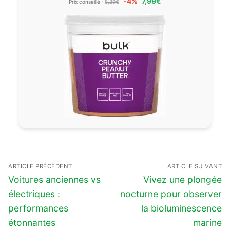
-4%
7,99€
Prix conseillé :
8,29€
Navigation
ARTICLE PRÉCÈDENT
ARTICLE SUIVANT
de
Previous
Next
Voitures anciennes vs
Vivez une plongée
l’article
post:
post:
électriques :
nocturne pour observer
performances
la bioluminescence
étonnantes
marine