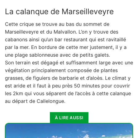
8. La calanque de Sugiton
La calanque de Marseilleveyre
9. La calanque de l'œil de verre
Cette crique se trouve au bas du sommet de
10. La calanque du Devenson
Marseilleveyre et du Malvallon. L’on y trouve des
11. La calanque de l'Eissadon
cabanons ainsi qu’un bar restaurant qui est ravitaillé
par la mer. En bordure de cette mer justement, il y a
12. La calanque de l'Oule
une plage sablonneuse avec de petits galets.
13. La calanque D'En-Vau
Son terrain est dégagé et suffisamment large avec une
végétation principalement composée de plantes
14. La calanque de Port-pin
grasses, de figuiers de barbarie et d’aloès. Le climat y
15. La calanque de Port-Miou
est aride et il faut à peu près 50 minutes pour couvrir
les 2km qui vous séparent de l’accès à cette calanque
au départ de Callelongue.
À LIRE AUSSI