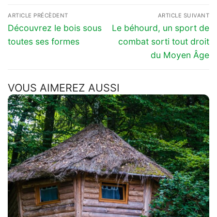
Navigation
ARTICLE PRÉCÈDENT
ARTICLE SUIVANT
de
Previous
Next
Découvrez le bois sous
Le béhourd, un sport de
l’article
post:
post:
toutes ses formes
combat sorti tout droit
du Moyen Âge
VOUS AIMEREZ AUSSI