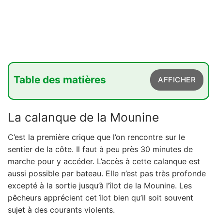
Table des matières
AFFICHER
1. La calanque de la Mounine
La calanque de la Mounine
2. La calanque de Marseilleveyre
C’est la première crique que l’on rencontre sur le
3. La calanque des Queyrons
sentier de la côte. Il faut à peu près 30 minutes de
4. La calanque de Podestat
marche pour y accéder. L’accès à cette calanque est
aussi possible par bateau. Elle n’est pas très profonde
5. La calanque de l'Escu
excepté à la sortie jusqu’à l’îlot de la Mounine. Les
6. La calanque de Sormiou
pêcheurs apprécient cet îlot bien qu’il soit souvent
7. La calanque de Morgiou
sujet à des courants violents.