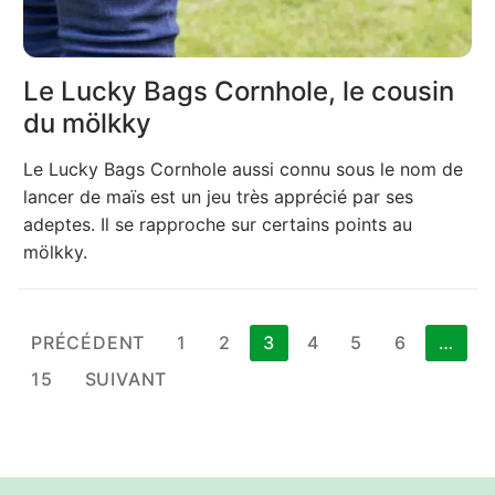
Le Lucky Bags Cornhole, le cousin
du mölkky
Le Lucky Bags Cornhole aussi connu sous le nom de
lancer de maïs est un jeu très apprécié par ses
adeptes. Il se rapproche sur certains points au
mölkky.
Pagination
PRÉCÉDENT
1
2
3
4
5
6
…
des
15
SUIVANT
publications