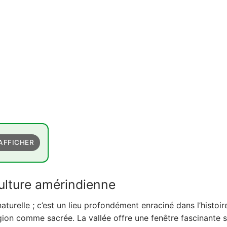
AFFICHER
mérindienne
culture amérindienne
turelle ; c’est un lieu profondément enraciné dans l’histoir
gion comme sacrée. La vallée offre une fenêtre fascinante su