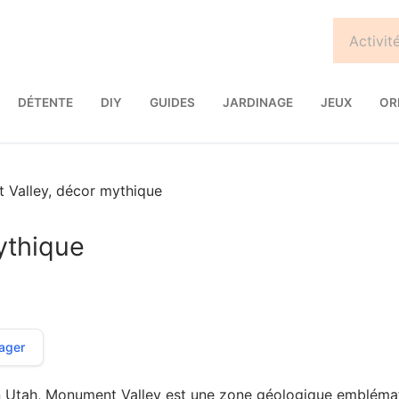
DÉTENTE
DIY
GUIDES
JARDINAGE
JEUX
OR
Valley, décor mythique
ythique
ager
u’en Utah, Monument Valley est une zone géologique embléma