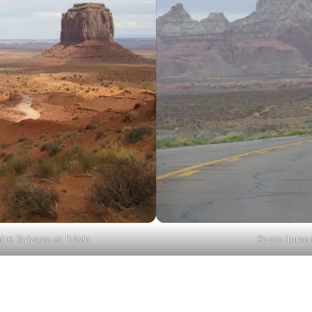
tre l’Arizona et l’Utah
Route immen