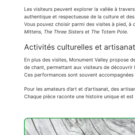
5. Planifiez votre visite à Monument Valley
Les visiteurs peuvent explorer la vallée à trave
authentique et respectueuse de la culture et des 
6. Quelques conseils pratiques
Vous pouvez choisir parmi des visites à pied, à
Mittens, The Three Sisters
et
The Totem Pole
.
Activités culturelles et artisan
En plus des visites, Monument Valley propose de
de chant, permettant aux visiteurs de découvrir l
Ces performances sont souvent accompagnées de
Pour les amateurs d’art et d’artisanat, des artis
Chaque pièce raconte une histoire unique et est