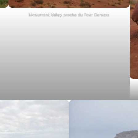
Monument Valley proche du Four Corners