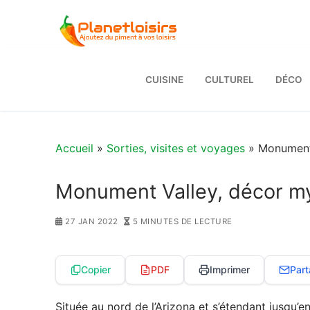
Aller
au
contenu
CUISINE
CULTUREL
DÉCO
Accueil
»
Sorties, visites et voyages
» Monument 
Monument Valley, décor m
27 JAN 2022
5 MINUTES DE LECTURE
Copier
PDF
Imprimer
Part
Située au nord de l’Arizona et s’étendant jusq