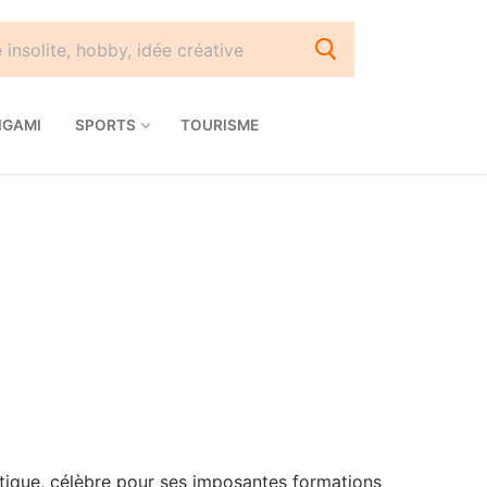
IGAMI
SPORTS
TOURISME
tique, célèbre pour ses imposantes formations