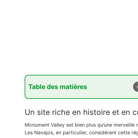
Table des matières
1. Un site riche en histoire et en culture a
Un site riche en histoire et en 
2. Activités culturelles et artisanat Navajo
3. Délices culinaires de la cuisine Navajo
Monument Valley est bien plus qu’une merveille na
Les Navajos, en particulier, considèrent cette ré
4. Monument Valley à travers le cinéma