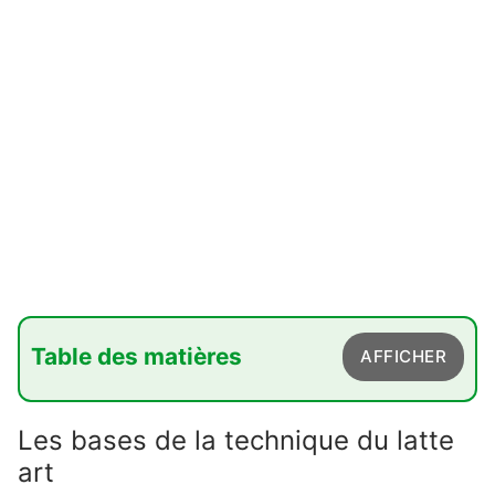
Table des matières
AFFICHER
1. Les bases de la technique du latte art
Les bases de la technique du latte
2. Apprendre les techniques de base du latte
art
art