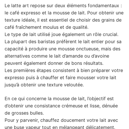
Le latte art repose sur deux éléments fondamentaux :
3. Astuces pour améliorer votre latte art
le café expresso et la mousse de lait. Pour obtenir une
4. Laissez parler votre créativité avec des
texture idéale, il est essentiel de choisir des grains de
œuvres d'art sur café
café fraîchement moulus et de qualité.
5. En route pour un café impressionnant !
Le type de lait utilisé joue également un rôle crucial.
La plupart des baristas préfèrent le lait entier pour sa
capacité à produire une mousse onctueuse, mais des
alternatives comme le lait d’amande ou d’avoine
peuvent également donner de bons résultats.
Les premières étapes consistent à bien préparer votre
expresso puis à chauffer et faire mousser votre lait
jusqu’à obtenir une texture veloutée.
En ce qui concerne la mousse de lait, l’objectif est
d’obtenir une consistance crémeuse et lisse, dénuée
de grosses bulles.
Pour y parvenir, chauffez doucement votre lait avec
une buse vapeur tout en mélangeant délicatement.