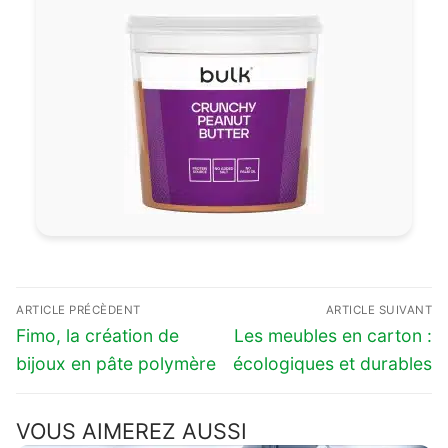
Navigation
ARTICLE PRÉCÈDENT
ARTICLE SUIVANT
de
Previous
Next
Fimo, la création de
Les meubles en carton :
l’article
post:
post:
bijoux en pâte polymère
écologiques et durables
VOUS AIMEREZ AUSSI