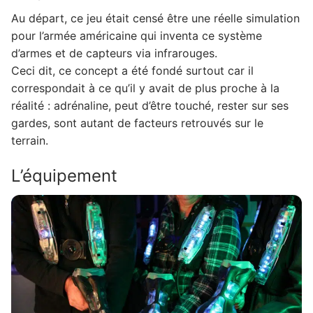
Au départ, ce jeu était censé être une réelle simulation
3. Les types de joueurs
pour l’armée américaine qui inventa ce système
3.1. Les Middle Trooper
d’armes et de capteurs via infrarouges.
Ceci dit, ce concept a été fondé surtout car il
3.2. Les Tourelles
correspondait à ce qu’il y avait de plus proche à la
3.3. Les Raptors
réalité : adrénaline, peut d’être touché, rester sur ses
gardes, sont autant de facteurs retrouvés sur le
3.4. Les Lapins
terrain.
4. Les modes de jeux
L’équipement