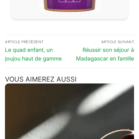
Navigation
ARTICLE PRÉCÈDENT
ARTICLE SUIVANT
de
Previous
Next
Le quad enfant, un
Réussir son séjour à
l’article
post:
post:
joujou haut de gamme
Madagascar en famille
VOUS AIMEREZ AUSSI