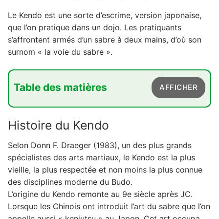
Le Kendo est une sorte d’escrime, version japonaise,
que l’on pratique dans un dojo. Les pratiquants
s’affrontent armés d’un sabre à deux mains, d’où son
surnom « la voie du sabre ».
Table des matières
AFFICHER
1. Histoire du Kendo
Histoire du Kendo
2. Le Kendo c'est quoi ?
Selon Donn F. Draeger (1983), un des plus grands
3. Les équipements nécessaires pour pratiquer
spécialistes des arts martiaux, le Kendo est la plus
le Kendo
vieille, la plus respectée et non moins la plus connue
4. Où pratiquer le Kendo en France ?
des disciplines moderne du Budo.
L’origine du Kendo remonte au 9e siècle après JC.
Lorsque les Chinois ont introduit l’art du sabre que l’on
appelle aussi « kenjutsu » au Japon. Cet art occupa