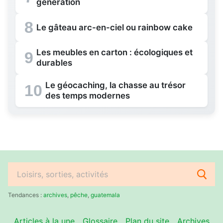
génération
8
Le gâteau arc-en-ciel ou rainbow cake
Les meubles en carton : écologiques et
9
durables
Le géocaching, la chasse au trésor
10
des temps modernes
Rechercher
:
Tendances :
archives
,
pêche
,
guatemala
Articles à la une
Glossaire
Plan du site
Archives