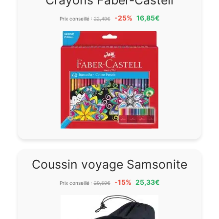
Crayons Faber-Castell
-25%
16,85€
Prix conseillé :
22,49€
Coussin voyage Samsonite
-15%
25,33€
Prix conseillé :
29,59€