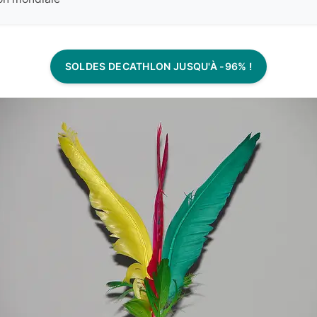
SOLDES DECATHLON JUSQU'À -96% !