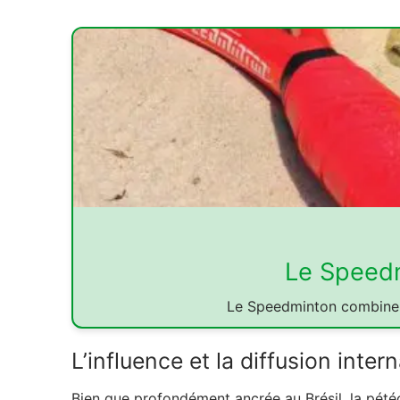
4.3. Les fautes et les interdictions fonda
Le Speedm
Le Speedminton combine l
L’influence et la diffusion inter
Bien que profondément ancrée au Brésil, la pétéc