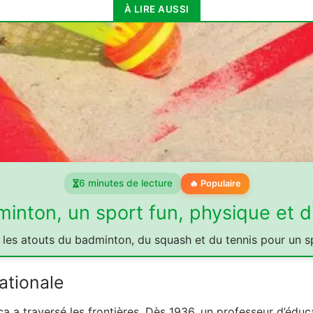
À LIRE AUSSI
mentales
6 minutes de lecture
🔥 Populaire
inton, un sport fun, physique et di
es atouts du badminton, du squash et du tennis pour un s
nationale
a a traversé les frontières. Dès 1936, un professeur d’édu