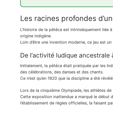
1. Les racines profondes d'une tradition spo
Les racines profondes d’une
1.1. De l'activité ludique ancestrale à la 
1.2. L'influence et la diffusion internationa
L’histoire de la pétéca est intrinsèquement liée
origine indigène.
2. Le volant de pétéca : esthétique, techniqu
Loin d’être une invention moderne, ce jeu est un 
2.1. Anatomie et matériaux du volant
De l’activité ludique ancestral
2.2. Économie de l'équipement : du loisir à
3. La maîtrise technique : l'art de la frapp
Initialement, la pétéca était pratiquée par les I
des célébrations, des danses et des chants.
3.1. Le geste fondamental : frapper sans
Ce n’est qu’en 1920 que la discipline a été révélé
3.2. La mécanique du service et l'ambidext
Lors de la cinquième Olympiade, les athlètes de l
4. Règlementation et dynamique du jeu en 
Cette exposition inattendue a marqué le début de
4.1. Dimensions du terrain et hauteur du fi
l’établissement de règles officielles, la faisant
4.2. Système de points et rotation du serv