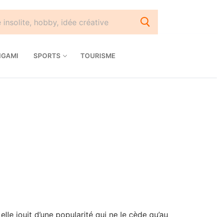
IGAMI
SPORTS
TOURISME
elle jouit d’une popularité qui ne le cède qu’au