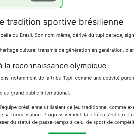
rtive brésilienne
 tradition sportive brésilienne
reconnaissance olympique
le
 à celle du Brésil. Son nom même, dérivé du tupi
pe’teca
, sig
e et variations tarifaires
héritage culturel transmis de génération en génération, bien
e à la reconnaissance olympique
 la compétition
e et du positionnement
ndiens, notamment de la tribu Tupi, comme une activité pure
 accompagner
e au grand public international.
rie
’équipe brésilienne utilisaient ce jeu traditionnel comme e
compétition
 sa formalisation. Progressivement, la pétéca s’est structu
let
 passer du statut de passe-temps à celui de sport de compétit
ice