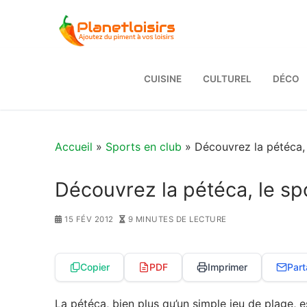
Aller
au
contenu
CUISINE
CULTUREL
DÉCO
Accueil
»
Sports en club
» Découvrez la pétéca, l
Découvrez la pétéca, le spo
15 FÉV 2012
9 MINUTES DE LECTURE
Copier
PDF
Imprimer
Part
La pétéca, bien plus qu’un simple jeu de plage, es