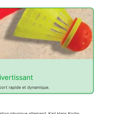
vertissant
port rapide et dynamique.
cation physique allemand, Karl Hans Krohn,