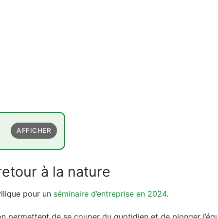
AFFICHER
ure
etour à la nature
yllique pour un
séminaire d’entreprise en 2024
.
re d'expérience
on permettent de se couper du quotidien et de plonger l’éq