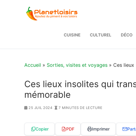
Aller
au
contenu
CUISINE
CULTUREL
DÉCO
Accueil
»
Sorties, visites et voyages
» Ces lieux 
Ces lieux insolites qui tra
mémorable
25 JUIL 2024
7 MINUTES DE LECTURE
Copier
PDF
Imprimer
Part