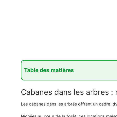
Table des matières
1. Cabanes dans les arbres : retour à la nat
Cabanes dans les arbres : r
2. Tipis et yourtes : immersion culturelle
2.1. Détente et originalité
Les cabanes dans les arbres offrent un cadre id
2.2. Lieux recommandés pour offrir ce gen
Nichées au cœur de la forêt, ces locations mais