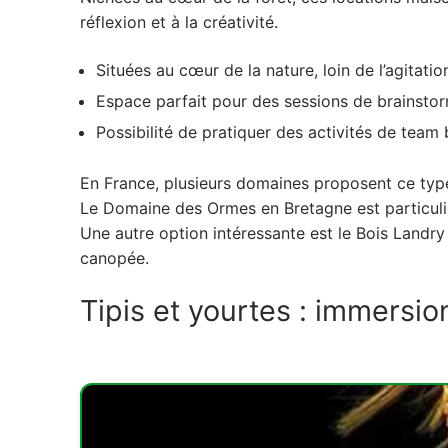
3. Bateaux-hôtels : séminaire flottant
réflexion et à la créativité.
4. Espaces troglodytiques : plongez dans l'h
Situées au cœur de la nature, loin de l’agitatio
4.1. Un séminaire au cœur de la roche
Espace parfait pour des sessions de brainstorm
4.2. Lieux spécifiques proposant ce type 
Possibilité de pratiquer des activités de tea
5. Espaces futuristes : innovation et techno
En France, plusieurs domaines proposent ce typ
5.1. Modernité et inspiration high-tech
Le Domaine des Ormes en Bretagne est particuli
5.2. Centres et complexes intéressants
Une autre option intéressante est le Bois Land
canopée.
Tipis et yourtes : immersion