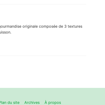
 gourmandise originale composée de 3 textures
uisson.
Plan du site
Archives
À propos