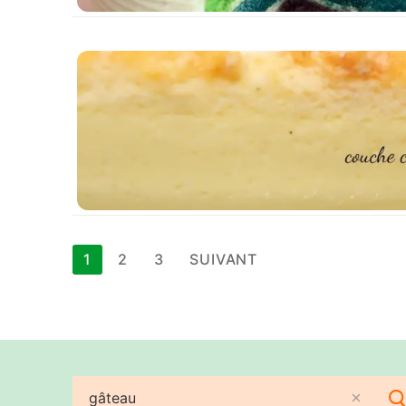
Pagination
1
2
3
SUIVANT
des
publications