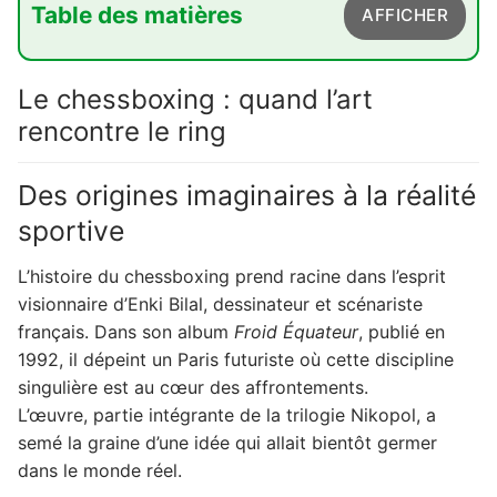
Table des matières
AFFICHER
1. Le chessboxing : quand l'art rencontre le ring
Le chessboxing : quand l’art
1.1. Des origines imaginaires à la réalité
rencontre le ring
sportive
1.2. Un sport hybride aux multiples facettes
Des origines imaginaires à la réalité
2. Un esprit sain dans un corps sain : l'équilibre
sportive
du chessboxeur
L’histoire du chessboxing prend racine dans l’esprit
2.1. L'exigence d'une double performance
visionnaire d’Enki Bilal, dessinateur et scénariste
2.2. Les bénéfices d'une discipline complète
français. Dans son album
Froid Équateur
, publié en
3. Le chessboxing en France : une discipline en
1992, il dépeint un Paris futuriste où cette discipline
pleine ascension
singulière est au cœur des affrontements.
L’œuvre, partie intégrante de la trilogie Nikopol, a
3.1. L'émergence d'une communauté
semé la graine d’une idée qui allait bientôt germer
passionnée
dans le monde réel.
3.2. Un avenir prometteur pour les jeunes et