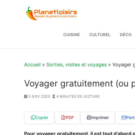
Aller
au
contenu
CUISINE
CULTUREL
DÉCO
Accueil
»
Sorties, visites et voyages
» Voyager g
Voyager gratuitement (ou 
5 NOV 2020
4 MINUTES DE LECTURE
Copier
PDF
Imprimer
Part
Pour voyager gratuitement, il est tout d’abord