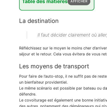
Table des matières
AFFICHER
1. La destination
La destination
2. Les moyens de transport
3. Les finances
Il faut décider clairement où aller,
4. L'hébergement
5. D'autres solutions
Réfléchissez sur le moyen le moins cher d’arriver 
séjour et le retour. Cela vous évitera de vous r
Les moyens de transport
Pour faire de l’auto-stop, il ne suffit pas de res
un bienfaiteur providentiel.
Le même scénario est possible par bateau ou dan
défendre.
Le covoiturage est également une bonne initiative.
des autres, notamment des déménageurs qui n’ont 