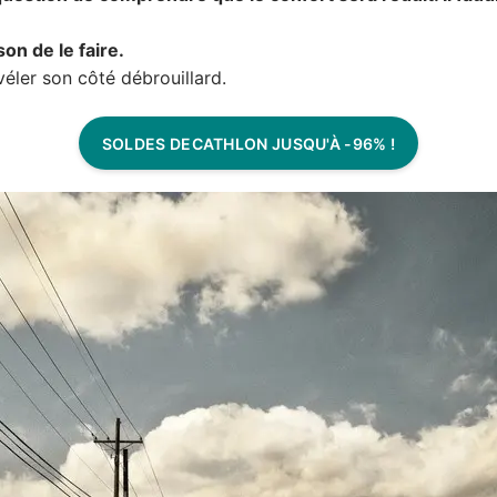
son de le faire.
évéler son côté débrouillard.
SOLDES DECATHLON JUSQU'À -96% !