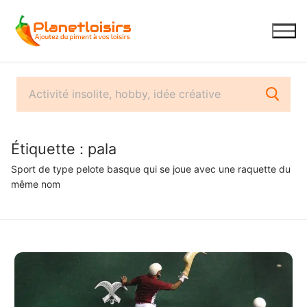
Aller
au
contenu
Étiquette :
pala
Sport de type pelote basque qui se joue avec une raquette du
même nom