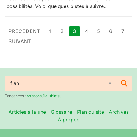
possibilités. Voici quelques pistes à suivre…
Pagination
PRÉCÉDENT
1
2
3
4
5
6
7
des
SUIVANT
publications
Rechercher
:
Tendances :
poissons
,
île
,
shiatsu
Articles à la une
Glossaire
Plan du site
Archives
À propos