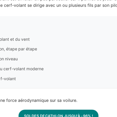
e cerf-volant se dirige avec un ou plusieurs fils par son pilo
lant et du vent
on, étape par étape
son niveau
 du cerf-volant moderne
rf-volant
t une force aérodynamique sur sa voilure.
SOLDES DECATHLON JUSQU'À -96% !