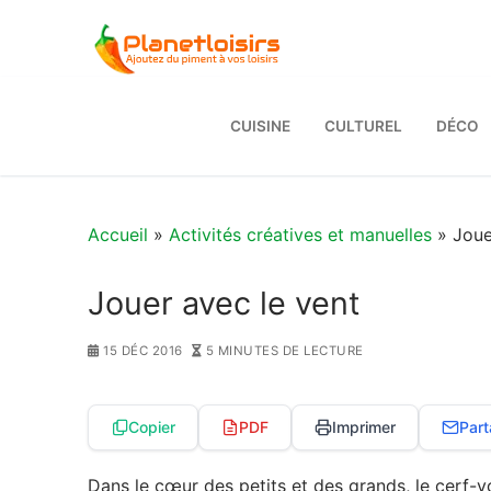
Aller
au
contenu
CUISINE
CULTUREL
DÉCO
Accueil
»
Activités créatives et manuelles
» Joue
Jouer avec le vent
15 DÉC 2016
5 MINUTES DE LECTURE
Copier
PDF
Imprimer
Part
Dans le cœur des petits et des grands, le cerf-vo