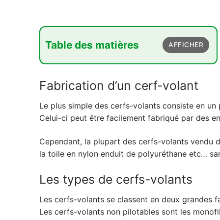
Table des matières
AFFICHER
1. Fabrication d'un cerf-volant
Fabrication d’un cerf-volant
2. Les types de cerfs-volants
3. Le pilotage des cerfs-volants
Le plus simple des cerfs-volants consiste en un p
Celui-ci peut être facilement fabriqué par des en
4. Les disciplines avec des cerfs-volants
5. La traction avec des cerfs-volants
Cependant, la plupart des cerfs-volants vendu d
la toile en nylon enduit de polyuréthane etc… sans
6. Pour qui ?
7. Pour quel budget ?
Les types de cerfs-volants
Les cerfs-volants se classent en deux grandes fam
Les cerfs-volants non pilotables sont les monofils,