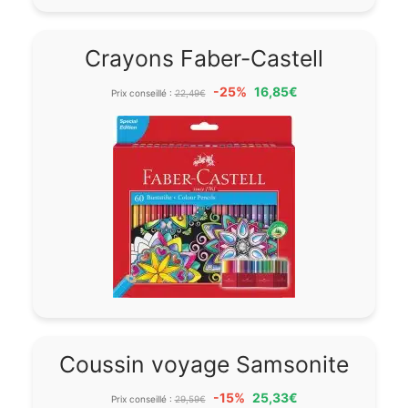
Crayons Faber-Castell
-25%
16,85€
Prix conseillé :
22,49€
Coussin voyage Samsonite
-15%
25,33€
Prix conseillé :
29,59€