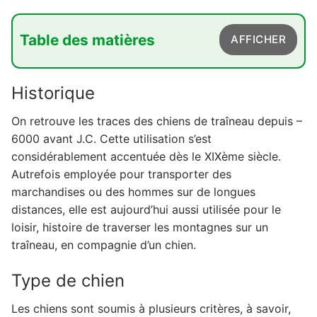
Table des matières
AFFICHER
1. Historique
Historique
2. Type de chien
On retrouve les traces des chiens de traîneau depuis –
3. Organisation de compétitions
6000 avant J.C. Cette utilisation s’est
4. L'activité
considérablement accentuée dès le XIXème siècle.
Autrefois employée pour transporter des
5. Le traîneau en hiver
marchandises ou des hommes sur de longues
6. Les chiens, aussi en été
distances, elle est aujourd’hui aussi utilisée pour le
loisir, histoire de traverser les montagnes sur un
traîneau, en compagnie d’un chien.
Type de chien
Les chiens sont soumis à plusieurs critères, à savoir,