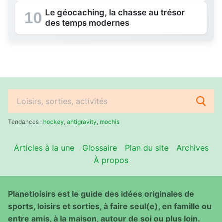
Le géocaching, la chasse au trésor
10
des temps modernes
Rechercher
:
Tendances :
hockey
,
antigravity
,
mochis
Articles à la une
Glossaire
Plan du site
Archives
À propos
Planetloisirs est le guide des idées originales de
sports, loisirs et sorties, à faire seul(e), en famille ou
entre amis, à la maison, autour de soi ou plus loin.