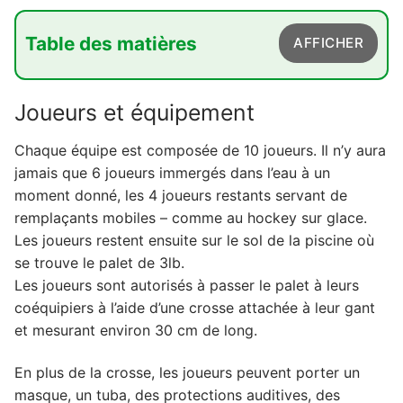
Table des matières
AFFICHER
1. Joueurs et équipement
Joueurs et équipement
2. Marquer des buts
Chaque équipe est composée de 10 joueurs. Il n’y aura
3. Gagner le match
jamais que 6 joueurs immergés dans l’eau à un
4. Règles du hockey subaquatique
moment donné, les 4 joueurs restants servant de
remplaçants mobiles – comme au hockey sur glace.
5. Formations des équipes
Les joueurs restent ensuite sur le sol de la piscine où
6. Déroulement du jeu
se trouve le palet de 3lb.
Les joueurs sont autorisés à passer le palet à leurs
coéquipiers à l’aide d’une crosse attachée à leur gant
et mesurant environ 30 cm de long.
En plus de la crosse, les joueurs peuvent porter un
masque, un tuba, des protections auditives, des