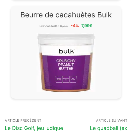
Beurre de cacahuètes Bulk
-4%
7,99€
Prix conseillé :
8,29€
Navigation
ARTICLE PRÉCÈDENT
ARTICLE SUIVANT
de
Previous
Next
Le Disc Golf, jeu ludique
Le quadball (ex