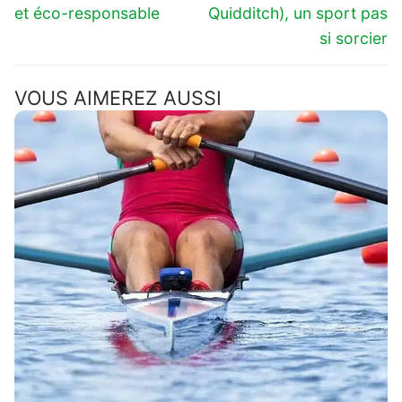
l’article
post:
post:
et éco-responsable
Quidditch), un sport pas
si sorcier
VOUS AIMEREZ AUSSI