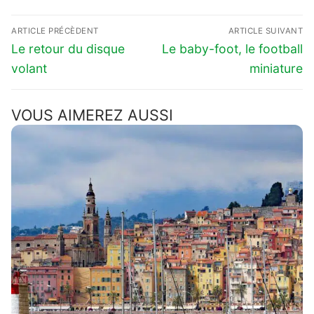
Navigation
ARTICLE PRÉCÈDENT
ARTICLE SUIVANT
de
Previous
Next
Le retour du disque
Le baby-foot, le football
l’article
post:
post:
volant
miniature
VOUS AIMEREZ AUSSI