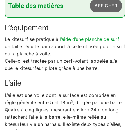
Table des matières
AFFICHER
1. L'équipement
L’équipement
1.1. L'aile
Le kitesurf se pratique à
l’aide d’une planche de surf
1.2. La barre
de taille réduite par rapport à celle utilisée pour le surf
1.3. La planche
ou la planche à voile.
Celle-ci est tractée par un cerf-volant, appelée
aile
,
1.4. Le harnais
que le kitesurfeur pilote grâce à une barre.
2. Les disciplines
L’aile
3. Où pratiquer ?
4. A qui cela s'adresse-t-il ?
L’aile est une voile dont la surface est comprise en
règle générale entre 5 et 18 m², dirigée par une barre.
5. Le budget à y consacrer
Quatre à cinq lignes, mesurant environ 24m de long,
rattachent l’aile à la barre, elle-même reliée au
kitesurfeur via un harnais. Il existe deux types d’ailes,