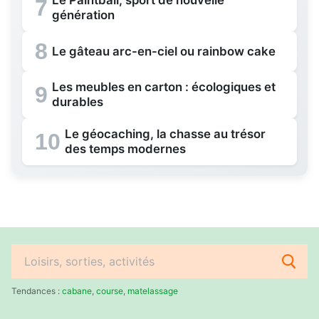
Le Paintball, sport de nouvelle
7
génération
8
Le gâteau arc-en-ciel ou rainbow cake
Les meubles en carton : écologiques et
9
durables
Le géocaching, la chasse au trésor
10
des temps modernes
Rechercher
:
Tendances :
cabane
,
course
,
matelassage