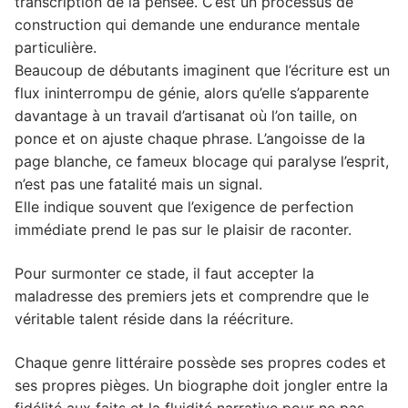
transcription de la pensée. C’est un processus de
2.2. L'apport des ateliers et des plateformes
construction qui demande une endurance mentale
numériques
particulière.
3. Cultiver son jardin intérieur pour nourrir
Beaucoup de débutants imaginent que l’écriture est un
l'œuvre
flux ininterrompu de génie, alors qu’elle s’apparente
davantage à un travail d’artisanat où l’on taille, on
3.1. La lecture active comme fondation
ponce et on ajuste chaque phrase. L’angoisse de la
3.2. L'architecture narrative par la fin
page blanche, ce fameux blocage qui paralyse l’esprit,
3.3. Le rituel de l'écriture et l'émulation de
n’est pas une fatalité mais un signal.
groupe
Elle indique souvent que l’exigence de perfection
immédiate prend le pas sur le plaisir de raconter.
Pour surmonter ce stade, il faut accepter la
maladresse des premiers jets et comprendre que le
véritable talent réside dans la réécriture.
Chaque genre littéraire possède ses propres codes et
ses propres pièges. Un biographe doit jongler entre la
fidélité aux faits et la fluidité narrative pour ne pas