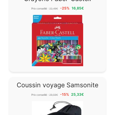
-25%
16,85€
Prix conseillé :
22,49€
Coussin voyage Samsonite
-15%
25,33€
Prix conseillé :
29,59€