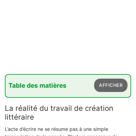
Table des matières
AFFICHER
1. La réalité du travail de création littéraire
La réalité du travail de création
2. Se former pour structurer son talent littéraire
littéraire
2.1. L'importance d'un cadre pédagogique
L’acte d’écrire ne se résume pas à une simple
structuré