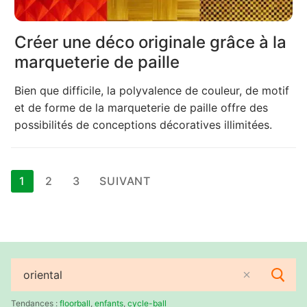
Créer une déco originale grâce à la
marqueterie de paille
Bien que difficile, la polyvalence de couleur, de motif
et de forme de la marqueterie de paille offre des
possibilités de conceptions décoratives illimitées.
Pagination
1
2
3
SUIVANT
des
publications
Rechercher
:
Tendances :
floorball
,
enfants
,
cycle-ball