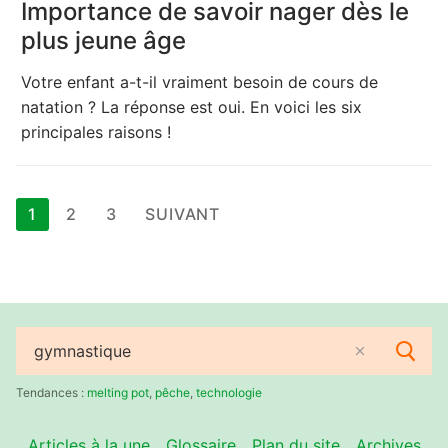
Importance de savoir nager dès le
plus jeune âge
Votre enfant a-t-il vraiment besoin de cours de
natation ? La réponse est oui. En voici les six
principales raisons !
Pagination
1
2
3
SUIVANT
des
publications
Rechercher
:
Tendances :
melting pot
,
pêche
,
technologie
Articles à la une
Glossaire
Plan du site
Archives