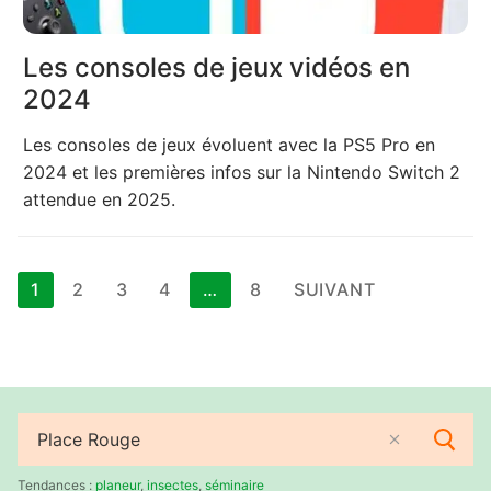
Les consoles de jeux vidéos en
2024
Les consoles de jeux évoluent avec la PS5 Pro en
2024 et les premières infos sur la Nintendo Switch 2
attendue en 2025.
Pagination
1
2
3
4
…
8
SUIVANT
des
publications
Rechercher
:
Tendances :
planeur
,
insectes
,
séminaire