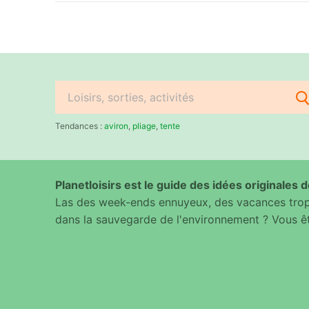
Rechercher
:
Tendances :
aviron
,
pliage
,
tente
Planetloisirs est le guide des idées originales de
Las des week-ends ennuyeux, des vacances trop 
dans la sauvegarde de l'environnement ? Vous êt