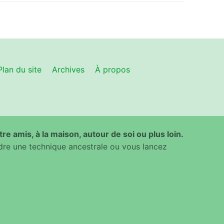
Plan du site
Archives
À propos
ntre amis, à la maison, autour de soi ou plus loin.
dre une technique ancestrale ou vous lancez