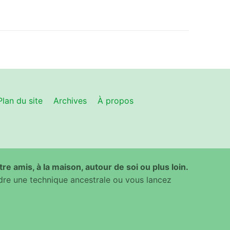
Plan du site
Archives
À propos
ntre amis, à la maison, autour de soi ou plus loin.
dre une technique ancestrale ou vous lancez