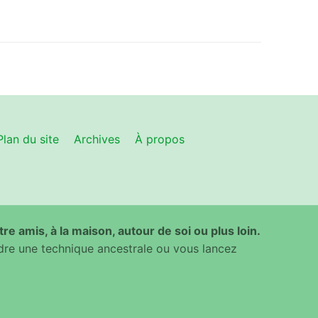
Plan du site
Archives
À propos
ntre amis, à la maison, autour de soi ou plus loin.
dre une technique ancestrale ou vous lancez