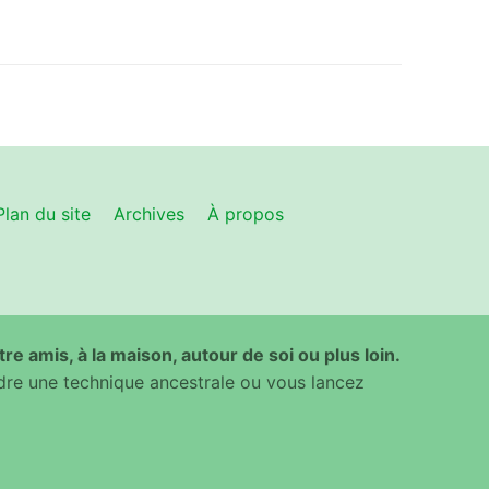
Plan du site
Archives
À propos
ntre amis, à la maison, autour de soi ou plus loin.
dre une technique ancestrale ou vous lancez