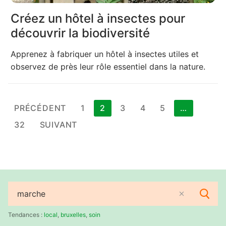
Créez un hôtel à insectes pour
découvrir la biodiversité
Apprenez à fabriquer un hôtel à insectes utiles et
observez de près leur rôle essentiel dans la nature.
Pagination
PRÉCÉDENT
1
2
3
4
5
…
des
32
SUIVANT
publications
Rechercher
:
Tendances :
local
,
bruxelles
,
soin