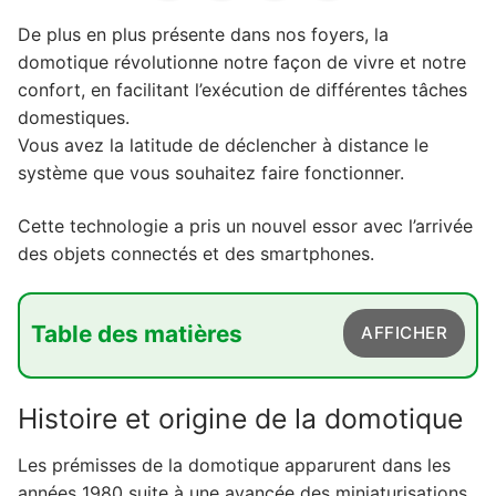
De plus en plus présente dans nos foyers, la
domotique révolutionne notre façon de vivre et notre
confort, en facilitant l’exécution de différentes tâches
domestiques.
Vous avez la latitude de déclencher à distance le
système que vous souhaitez faire fonctionner.
Cette technologie a pris un nouvel essor avec l’arrivée
des objets connectés et des smartphones.
Table des matières
AFFICHER
1. Histoire et origine de la domotique
Histoire et origine de la domotique
2. Qu'est que c'est la domotique ?
Les prémisses de la domotique apparurent dans les
3. Quel prix pour bien équiper une maison en
années 1980 suite à une avancée des miniaturisations
domotique ?