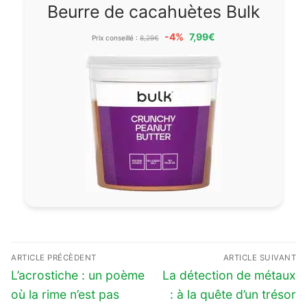
Beurre de cacahuètes Bulk
-4%
7,99€
Prix conseillé :
8,29€
Navigation
ARTICLE PRÉCÈDENT
ARTICLE SUIVANT
de
Previous
Next
L’acrostiche : un poème
La détection de métaux
l’article
post:
post:
où la rime n’est pas
: à la quête d’un trésor