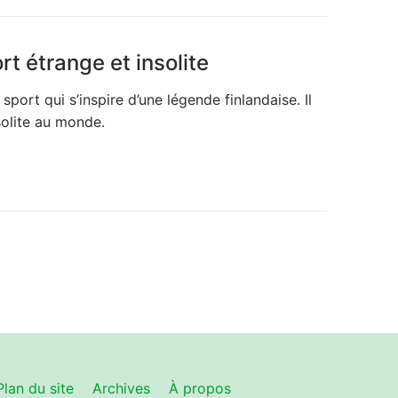
t étrange et insolite
ort qui s’inspire d’une légende finlandaise. Il
solite au monde.
Plan du site
Archives
À propos