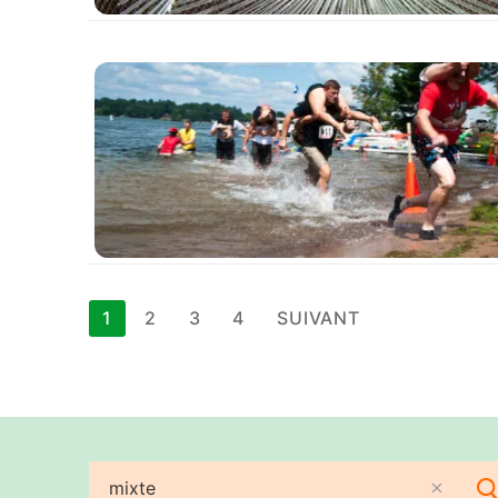
Pagination
1
2
3
4
SUIVANT
des
publications