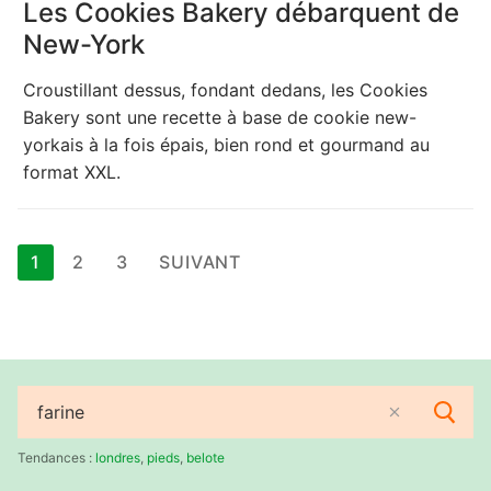
Les Cookies Bakery débarquent de
New-York
Croustillant dessus, fondant dedans, les Cookies
Bakery sont une recette à base de cookie new-
yorkais à la fois épais, bien rond et gourmand au
format XXL.
Pagination
1
2
3
SUIVANT
des
publications
Rechercher
:
Tendances :
londres
,
pieds
,
belote