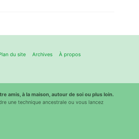
Plan du site
Archives
À propos
ntre amis, à la maison, autour de soi ou plus loin.
dre une technique ancestrale ou vous lancez