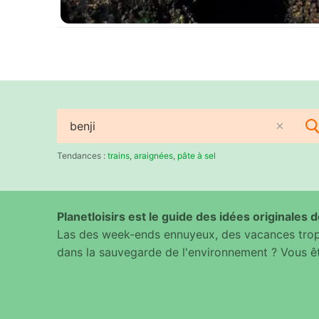
Rechercher
:
Tendances :
trains
,
araignées
,
pâte à sel
Planetloisirs est le guide des idées originales de
Las des week-ends ennuyeux, des vacances trop 
dans la sauvegarde de l'environnement ? Vous êt