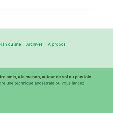
Plan du site
Archives
À propos
ntre amis, à la maison, autour de soi ou plus loin.
dre une technique ancestrale ou vous lancez