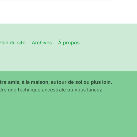
Plan du site
Archives
À propos
ntre amis, à la maison, autour de soi ou plus loin.
dre une technique ancestrale ou vous lancez