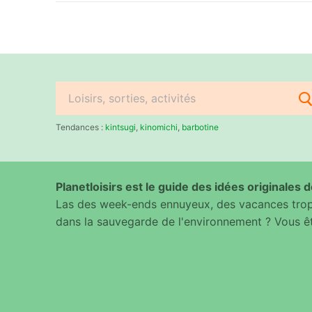
Rechercher
:
Tendances :
kintsugi
,
kinomichi
,
barbotine
Planetloisirs est le guide des idées originales de
Las des week-ends ennuyeux, des vacances trop 
dans la sauvegarde de l'environnement ? Vous êt