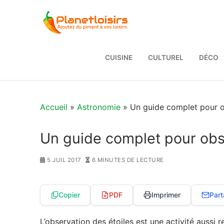
Aller
au
contenu
CUISINE
CULTUREL
DÉCO
Accueil
»
Astronomie
» Un guide complet pour ob
Un guide complet pour obse
5 JUIL 2017
6 MINUTES DE LECTURE
Copier
PDF
Imprimer
Part
L’observation des étoiles est une activité aussi