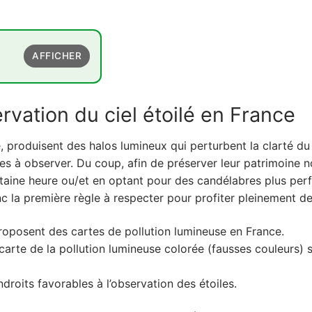
AFFICHER
l étoilé en France
rvation du ciel étoilé en France
r du globe
 produisent des halos lumineux qui perturbent la clarté du cie
ciles à observer. Du coup, afin de préserver leur patrimoin
certaine heure ou/et en optant pour des candélabres plus per
nc la première règle à respecter pour profiter pleinement de
 proposent des cartes de pollution lumineuse en France.
arte de la pollution lumineuse colorée (fausses couleurs)
endroits favorables à l’observation des étoiles.