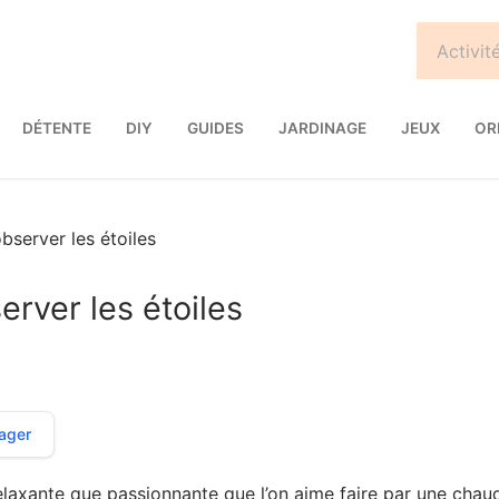
DÉTENTE
DIY
GUIDES
JARDINAGE
JEUX
OR
server les étoiles
rver les étoiles
ager
 relaxante que passionnante que l’on aime faire par une chau