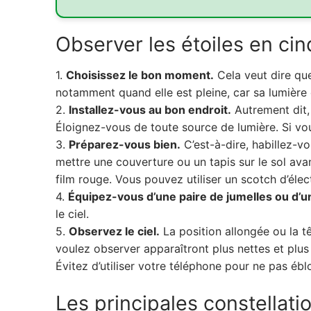
Observer les étoiles en ci
1.
Choisissez le bon moment.
Cela veut dire que 
notamment quand elle est pleine, car sa lumière é
2.
Installez-vous au bon endroit.
Autrement dit,
Éloignez-vous de toute source de lumière. Si vous
3.
Préparez-vous bien.
C’est-à-dire, habillez-v
mettre une couverture ou un tapis sur le sol avan
film rouge. Vous pouvez utiliser un scotch d’éle
4.
Équipez-vous d’une paire de jumelles ou d’u
le ciel.
5.
Observez le ciel.
La position allongée ou la t
voulez observer apparaîtront plus nettes et plu
Évitez d’utiliser votre téléphone pour ne pas éblo
Les principales constellati