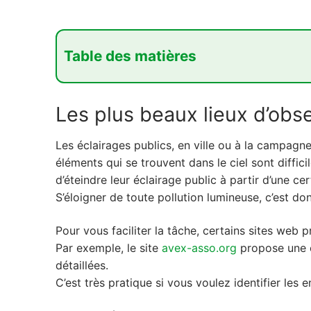
Table des matières
1. Les plus beaux lieux d'observation du cie
Les plus beaux lieux d’obse
2. Les plus beaux spots d’astronomie autou
3. Observer les étoiles en cinq étapes
Les éclairages publics, en ville ou à la campagne,
éléments qui se trouvent dans le ciel sont diffi
4. Les principales constellations
d’éteindre leur éclairage public à partir d’une 
S’éloigner de toute pollution lumineuse, c’est do
Pour vous faciliter la tâche, certains sites web
Par exemple, le site
avex-asso.org
propose une c
détaillées.
C’est très pratique si vous voulez identifier les 