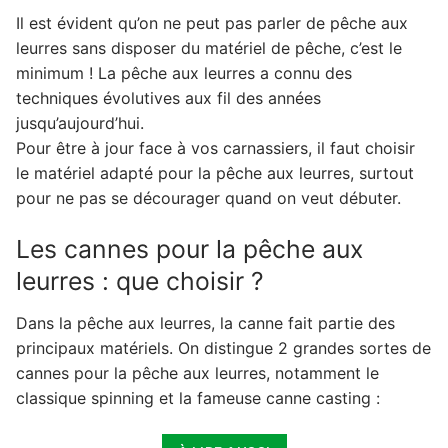
choisir ?
Il est évident qu’on ne peut pas parler de pêche aux
2.1. La canne spinning
leurres sans disposer du matériel de pêche, c’est le
minimum ! La pêche aux leurres a connu des
2.2. La canne casting
techniques évolutives aux fil des années
3. Conseils sur les cannes pour débuter la
jusqu’aujourd’hui.
pêche aux leurres
Pour être à jour face à vos carnassiers, il faut choisir
3.1. La taille de la canne aux leurres
le matériel adapté pour la pêche aux leurres, surtout
pour ne pas se décourager quand on veut débuter.
3.2. La puissance de la canne aux leurres
4. Le choix du moulinet
Les cannes pour la pêche aux
5. Le meilleur leurre pour votre pêche aux
leurres : que choisir ?
leurres
Dans la pêche aux leurres, la canne fait partie des
6. La réglementation pour la pêche aux leurres
principaux matériels. On distingue 2 grandes sortes de
cannes pour la pêche aux leurres, notamment le
classique spinning et la fameuse canne casting :