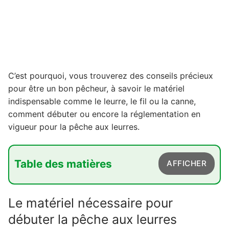
C’est pourquoi, vous trouverez des conseils précieux
pour être un bon pêcheur, à savoir le matériel
indispensable comme le leurre, le fil ou la canne,
comment débuter ou encore la réglementation en
vigueur pour la pêche aux leurres.
Table des matières
AFFICHER
1. Le matériel nécessaire pour débuter la pêche
Le matériel nécessaire pour
aux leurres
débuter la pêche aux leurres
2. Les cannes pour la pêche aux leurres : que