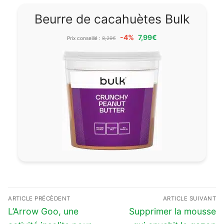
Beurre de cacahuètes Bulk
-4%
7,99€
Prix conseillé :
8,29€
Navigation
ARTICLE PRÉCÈDENT
ARTICLE SUIVANT
de
Previous
Next
L’Arrow Goo, une
Supprimer la mousse
l’article
post:
post: