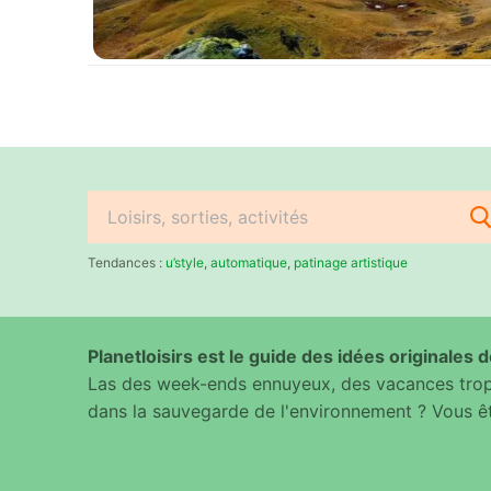
Rechercher
:
Tendances :
u’style
,
automatique
,
patinage artistique
Planetloisirs est le guide des idées originales de
Las des week-ends ennuyeux, des vacances trop 
dans la sauvegarde de l'environnement ? Vous êt