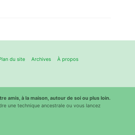
Plan du site
Archives
À propos
ntre amis, à la maison, autour de soi ou plus loin.
dre une technique ancestrale ou vous lancez