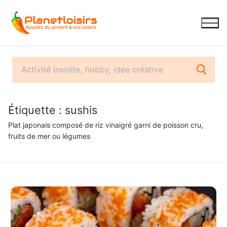
Aller
au
contenu
Étiquette :
sushis
Plat japonais composé de riz vinaigré garni de poisson cru,
fruits de mer ou légumes