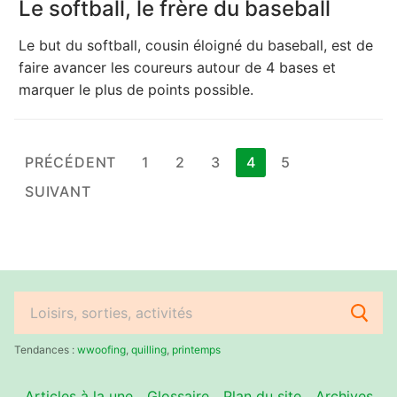
Le softball, le frère du baseball
Le but du softball, cousin éloigné du baseball, est de
faire avancer les coureurs autour de 4 bases et
marquer le plus de points possible.
Pagination
PRÉCÉDENT
1
2
3
4
5
des
SUIVANT
publications
Rechercher
:
Tendances :
wwoofing
,
quilling
,
printemps
Articles à la une
Glossaire
Plan du site
Archives